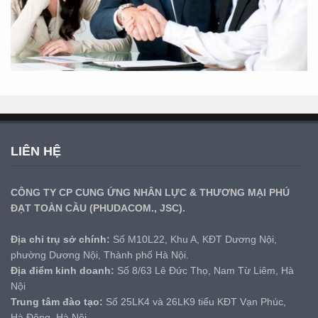
LIÊN HỆ
CÔNG TY CP CUNG ỨNG NHÂN LỰC & THƯƠNG MẠI PHÚ
ĐẠT TOÀN CẦU (PHUDACOM., JSC).
Địa chỉ trụ sở chính:
Số M10L22, Khu A, KĐT Dương Nội,
phường Dương Nội, Thành phố Hà Nội.
Địa điểm kinh doanh:
Số 8/63 Lê Đức Thọ, Nam Từ Liêm, Hà
Nội
Trung tâm đào tạo:
Số 25LK4 và 26LK9 tiểu KĐT Vạn Phúc,
Hà Đông, Hà Nội.