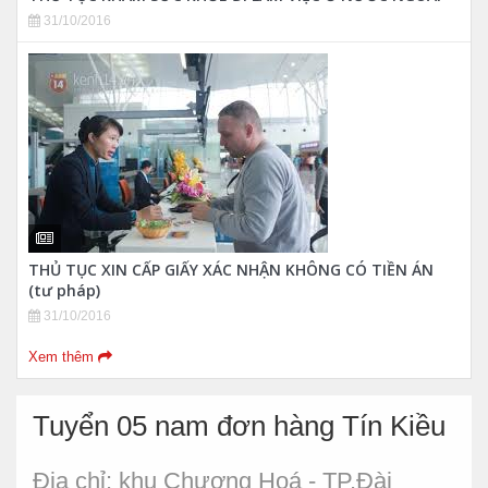
31/10/2016
THỦ TỤC XIN CẤP GIẤY XÁC NHẬN KHÔNG CÓ TIỀN ÁN
(tư pháp)
31/10/2016
Xem thêm
Tuyển 05 nam đơn hàng Tín Kiều
Địa chỉ:
khu Chương Hoá - TP.Đài