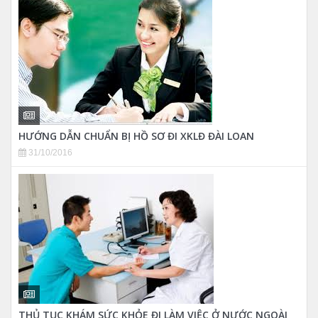
HƯỚNG DẪN CHUẨN BỊ HỒ SƠ ĐI XKLĐ ĐÀI LOAN
31/10/2016
THỦ TỤC KHÁM SỨC KHỎE ĐI LÀM VIỆC Ở NƯỚC NGOÀI