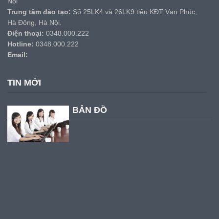
Nội
Trung tâm đào tạo:
Số 25LK4 và 26LK9 tiểu KĐT Vạn Phúc,
Hà Đông, Hà Nội.
Điện thoại:
0348.000.222
Hotline:
0348.000.222
Email:
TIN MỚI
BẢN ĐỒ