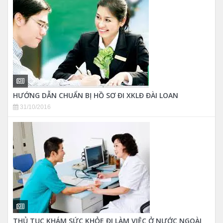
HƯỚNG DẪN CHUẨN BỊ HỒ SƠ ĐI XKLĐ ĐÀI LOAN
31/10/2016
THỦ TỤC KHÁM SỨC KHỎE ĐI LÀM VIỆC Ở NƯỚC NGOÀI