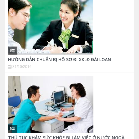
HƯỚNG DẪN CHUẨN BỊ HỒ SƠ ĐI XKLĐ ĐÀI LOAN
31/10/2016
THỦ TỤC KHÁM SỨC KHỎE ĐI LÀM VIỆC Ở NƯỚC NGOÀI